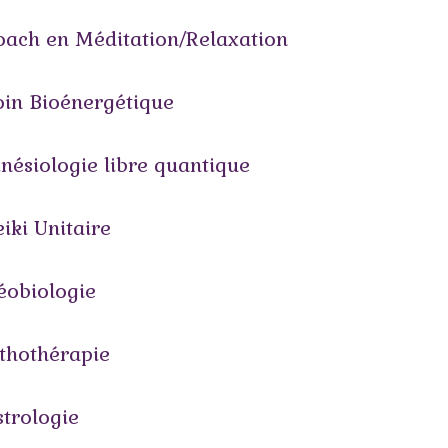
oach en Méditation/Relaxation
oin Bioénergétique
inésiologie libre quantique
iki Unitaire
éobiologie
ithothérapie
strologie