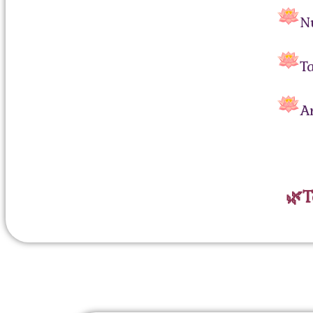
N
T
A
🌿T