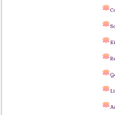
C
S
K
Re
G
L
A