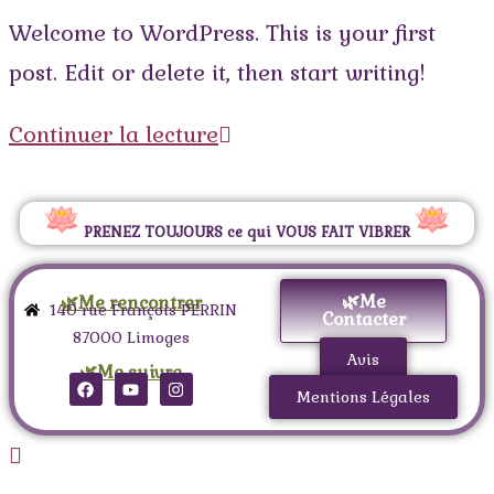
Welcome to WordPress. This is your first
post. Edit or delete it, then start writing!
Continuer la lecture
PRENEZ TOUJOURS ce qui VOUS FAIT VIBRER
🌿Me
🌿Me rencontrer
140 rue François PERRIN
Contacter
87000 Limoges
Avis
🌿Me suivre
Mentions Légales