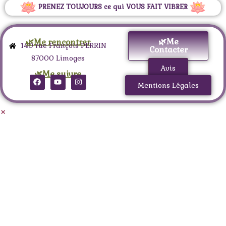
PRENEZ TOUJOURS ce qui VOUS FAIT VIBRER
🌿Me
🌿Me rencontrer
140 rue François PERRIN
Contacter
87000 Limoges
Avis
🌿Me suivre
Mentions Légales
×