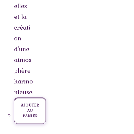
elles
et la
créati
on
d'une
atmos
phère
harmo
nieuse.
AJOUTER
AU
PANIER