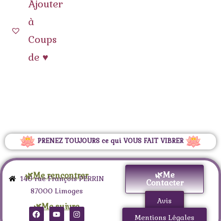
Ajouter
à
Coups
de ♥
PRENEZ TOUJOURS ce qui VOUS FAIT VIBRER
🌿Me
🌿Me rencontrer
140 rue François PERRIN
Contacter
87000 Limoges
Avis
🌿Me suivre
Mentions Légales