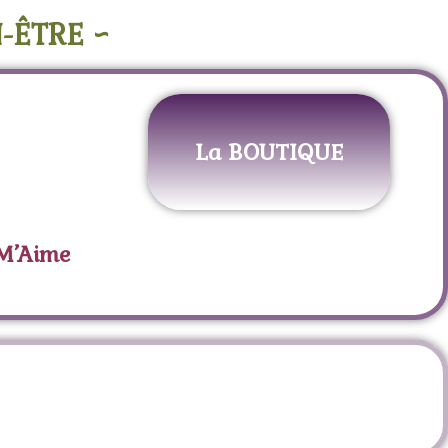
-ÊTRE ~
La BOUTIQUE
 M’Aime
ue du Sud