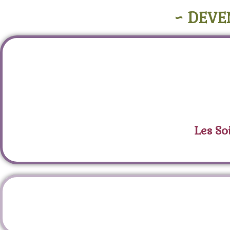
~ DEVE
Les So
Étiquette