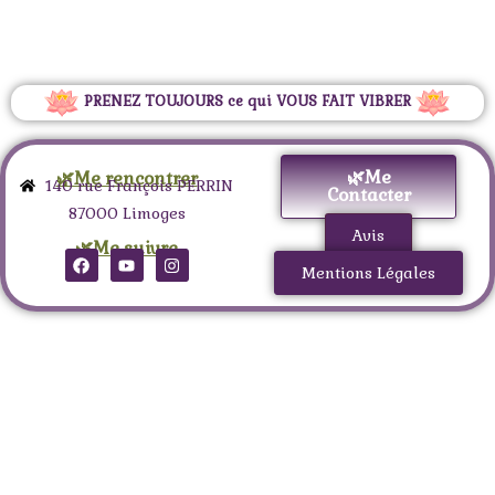
PRENEZ TOUJOURS ce qui VOUS FAIT VIBRER
🌿Me
🌿Me rencontrer
140 rue François PERRIN
Contacter
87000 Limoges
Avis
🌿Me suivre
Mentions Légales