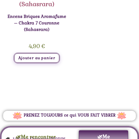
Encens Briques Aromafume
– Chakra 7 Couronne
(Sahasrara)
4,90
€
Ajouter au panier
PRENEZ TOUJOURS ce qui VOUS FAIT VIBRER
🌿Me
🌿Me rencontrer
140 rue François PERRIN