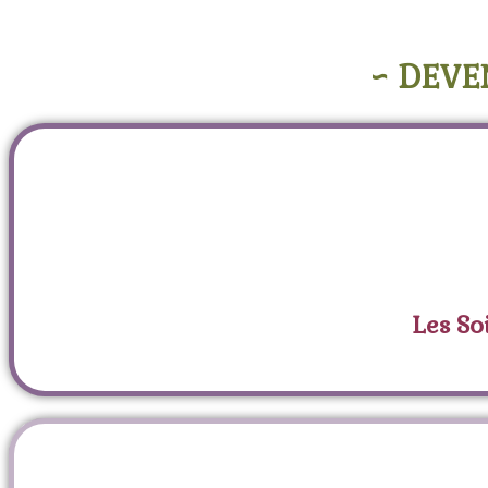
~ DEVE
Les So
Étiqu