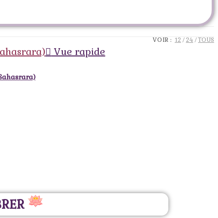
VOIR :
12
24
TOUS
Vue rapide
(Sahasrara)
BRER