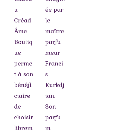
u
ée par
Créad
le
Âme
maître
Boutiq
parfu
ue
meur
perme
Franci
t à son
s
bénéfi
Kurkdj
ciaire
ian.
de
Son
choisir
parfu
librem
m