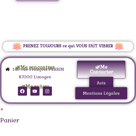
PRENEZ TOUJOURS ce qui VOUS FAIT VIBRER
🌿Me
🌿Me rencontrer
140 rue François PERRIN
Contacter
87000 Limoges
Avis
🌿Me suivre
Mentions Légales
×
Panier