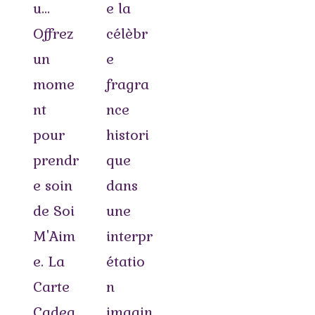
u…
e la
Offrez
célèbr
un
e
mome
fragra
nt
nce
pour
histori
prendr
que
e soin
dans
de Soi
une
M'Aim
interpr
e. La
étatio
Carte
n
Cadea
imagin