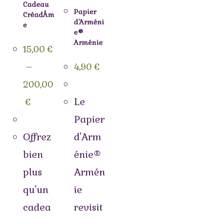
Cadeau
Papier
CréadÂm
d’Arméni
e
e®
Arménie
15,00
€
–
4,90
€
200,00
Le
€
Papier
Offrez
d'Arm
bien
énie®
plus
Armén
qu'un
ie
cadea
revisit