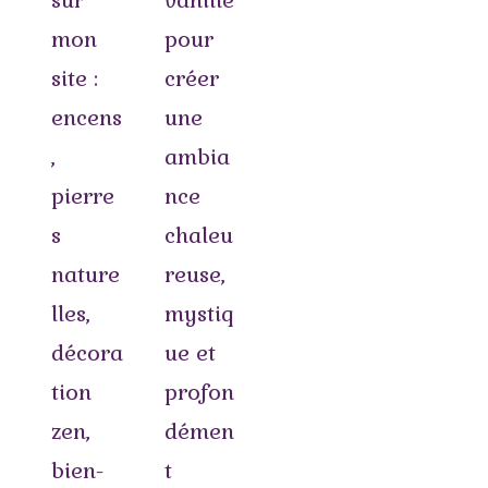
sur
vanille
mon
pour
site :
créer
encens
une
,
ambia
pierre
nce
s
chaleu
nature
reuse,
lles,
mystiq
décora
ue et
tion
profon
zen,
démen
bien-
t