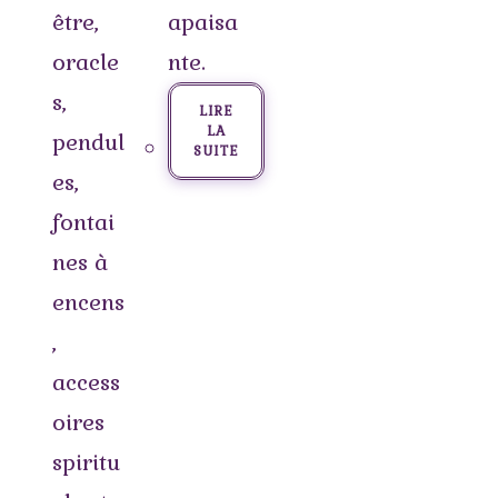
être,
apaisa
oracle
nte.
s,
LIRE
LA
pendul
SUITE
es,
fontai
nes à
encens
,
access
oires
spiritu