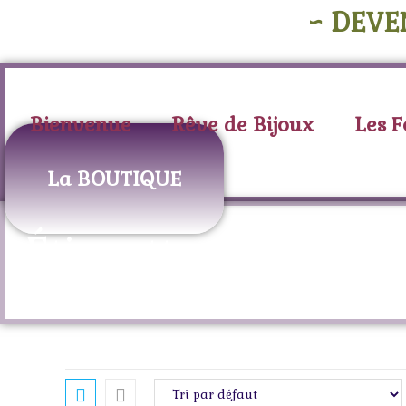
Skip
~ DEVE
to
content
Bienvenue
Rêve de Bijoux
Les 
La BOUTIQUE
Étiquette :
éveil spir