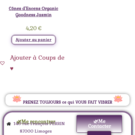
Cônes d’Encens Organic
Goodness Jasmin
4,20
€
Ajouter au panier
Ajouter à Coups de
♥
PRENEZ TOUJOURS ce qui VOUS FAIT VIBRER
🌿Me
🌿Me rencontrer
140 rue François PERRIN
Contacter
87000 Limoges