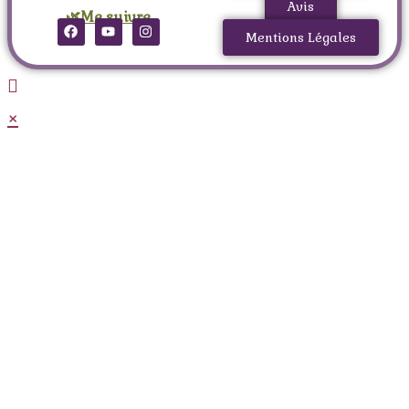
Avis
🌿Me suivre
Mentions Légales
×