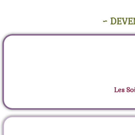
~ DEVE
Les So
É