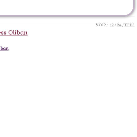
VOIR :
12
24
TOUS
iban