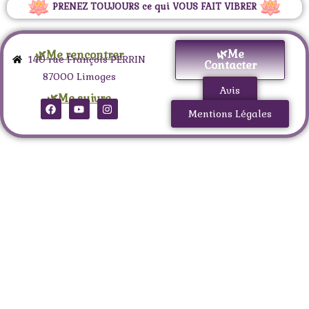
PRENEZ TOUJOURS ce qui VOUS FAIT VIBRER
🌿Me
🌿Me rencontrer
140 rue François PERRIN
Contacter
87000 Limoges
Avis
🌿Me suivre
Mentions Légales