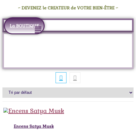
~ DEVENEZ le CREATEUR de VOTRE BIEN-ÊTRE ~
Skip
to
Menu
La BOUTIQUE
content
Étiquette :
musk
Encens Satya Musk