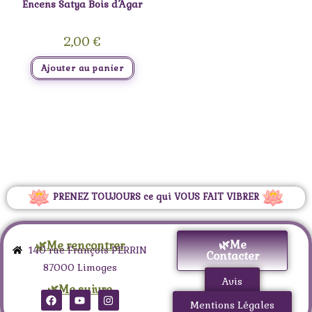
Encens Satya Bois d’Agar
2,00
€
Ajouter au panier
PRENEZ TOUJOURS ce qui VOUS FAIT VIBRER
🌿Me
🌿Me rencontrer
140 rue François PERRIN
Contacter
87000 Limoges
Avis
🌿Me suivre
Mentions Légales