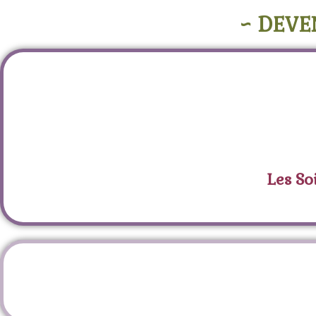
~ DEVE
Les So
Éti