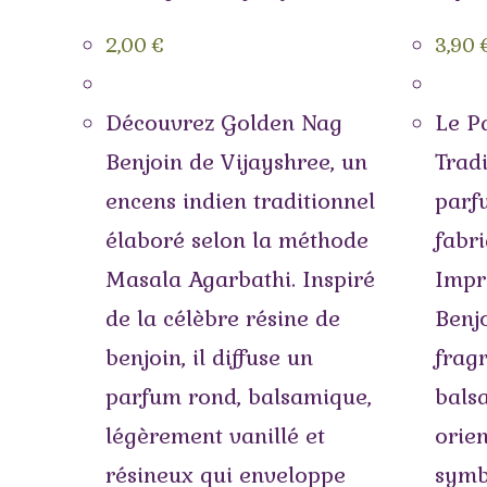
2,00
€
3,90
Découvrez Golden Nag
Le P
Benjoin de Vijayshree, un
Tradi
encens indien traditionnel
parf
élaboré selon la méthode
fabri
Masala Agarbathi. Inspiré
Impr
de la célèbre résine de
Benjo
benjoin, il diffuse un
frag
parfum rond, balsamique,
balsa
légèrement vanillé et
orien
résineux qui enveloppe
symb