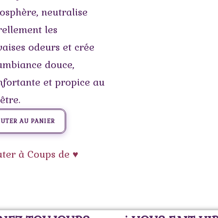
osphère, neutralise
rellement les
aises odeurs et crée
ambiance douce,
nfortante et propice au
être.
UTER AU PANIER
uter à Coups de ♥