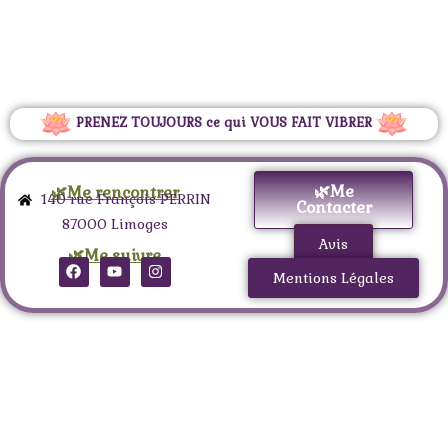
PRENEZ TOUJOURS ce qui VOUS FAIT VIBRER
🌿Me
🌿Me rencontrer
140 rue François PERRIN
Contacter
87000 Limoges
Avis
🌿Me suivre
Mentions Légales