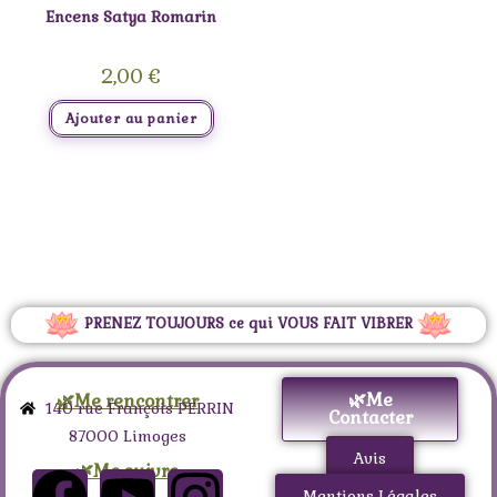
Encens Satya Romarin
2,00
€
Ajouter au panier
PRENEZ TOUJOURS ce qui VOUS FAIT VIBRER
🌿Me
🌿Me rencontrer
140 rue François PERRIN
Contacter
87000 Limoges
Avis
🌿Me suivre
Mentions Légales