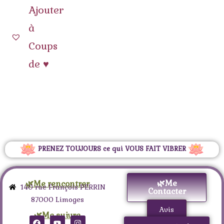
Ajouter
à
Coups
de ♥
PRENEZ TOUJOURS ce qui VOUS FAIT VIBRER
🌿Me
🌿Me rencontrer
140 rue François PERRIN
Contacter
87000 Limoges
Avis
🌿Me suivre