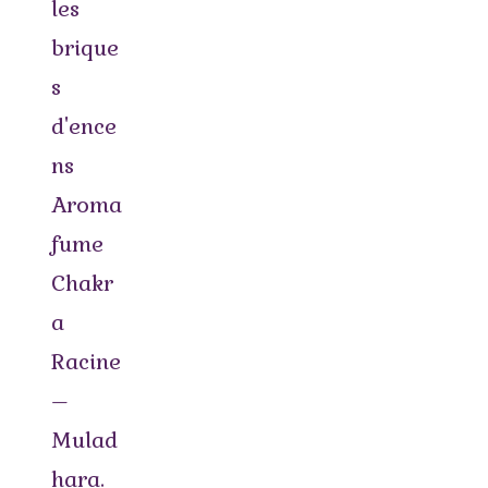
les
brique
s
d'ence
ns
Aroma
fume
Chakr
a
Racine
–
Mulad
hara.