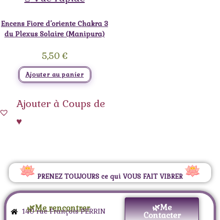
Encens Fiore d’oriente Chakra 3
du Plexus Solaire (Manipura)
5,50
€
Ajouter au panier
Ajouter à Coups de
♥
PRENEZ TOUJOURS ce qui VOUS FAIT VIBRER
🌿Me
🌿Me rencontrer
140 rue François PERRIN
Contacter