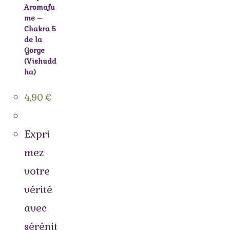
Aromafu
me –
Chakra 5
de la
Gorge
(Vishudd
ha)
4,90
€
Expri
mez
votre
vérité
avec
sérénit