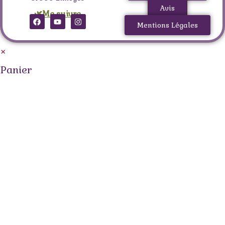
Avis
🌿Me suivre
Mentions Légales
×
Panier