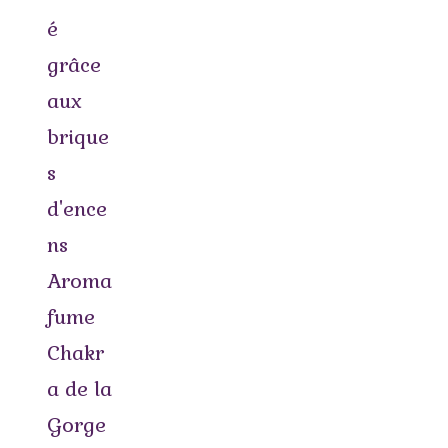
é
grâce
aux
brique
s
d'ence
ns
Aroma
fume
Chakr
a de la
Gorge