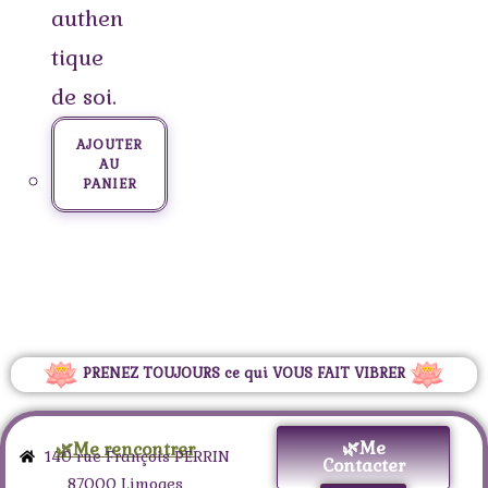
authen
tique
de soi.
AJOUTER
AU
PANIER
PRENEZ TOUJOURS ce qui VOUS FAIT VIBRER
🌿Me
🌿Me rencontrer
140 rue François PERRIN
Contacter
87000 Limoges