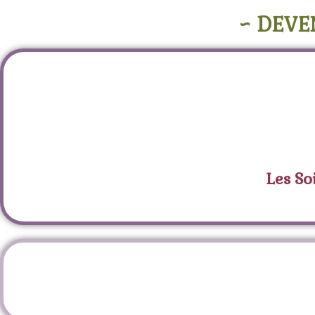
~ DEVE
Les So
É