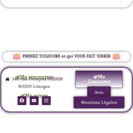
PRENEZ TOUJOURS ce qui VOUS FAIT VIBRER
🌿Me
🌿Me rencontrer
140 rue François PERRIN
Contacter
87000 Limoges
Avis
🌿Me suivre
Mentions Légales