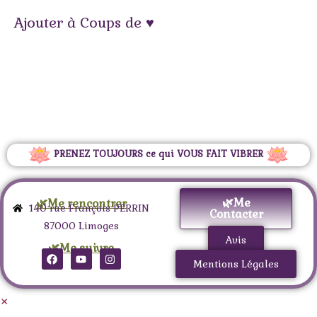
Ajouter à Coups de ♥
PRENEZ TOUJOURS ce qui VOUS FAIT VIBRER
🌿Me
🌿Me rencontrer
140 rue François PERRIN
Contacter
87000 Limoges
Avis
🌿Me suivre
Mentions Légales
×