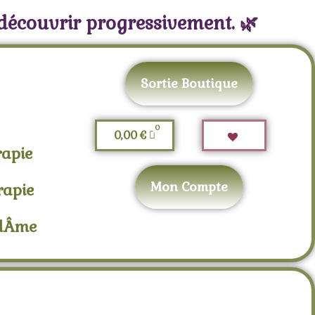
 découvrir progressivement. 🌿
Sortie Boutique
0,00
€
rapie
Mon Compte
rapie
adÂme
edic Palo Santo