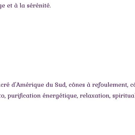
e et à la sérénité.
acré d'Amérique du Sud
,
cônes à refoulement
,
c
to
,
purification énergétique
,
relaxation
,
spiritua