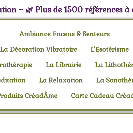
tion ~ 🌿 Plus de 1500 références à
Ambiance Encens & Senteurs
La Décoration Vibratoire
L’Esotérisme
rothérapie
La Librairie
La Lithothé
ditation
La Relaxation
La Sonothé
Produits CréadÂme
Carte Cadeau Cré
 à Refoulement Ayurv