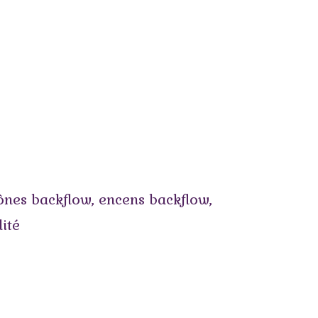
ônes backflow
,
encens backflow
,
lité