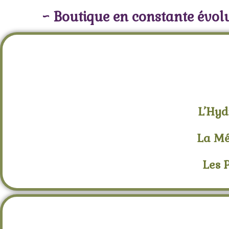
~ Boutique en constante évolu
L’Hyd
La Mé
Les 
Cônes d’Encens