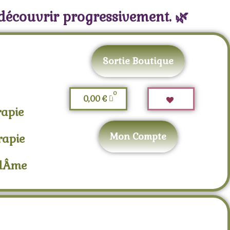
 découvrir progressivement. 🌿
Sortie Boutique
0,00
€
rapie
Mon Compte
rapie
adÂme
u Troisième Œil