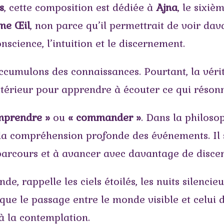
s
, cette composition est dédiée à
Ajna
, le sixiè
ème Œil
, non parce qu’il permettrait de voir dav
nscience, l’intuition et le discernement.
accumulons des connaissances. Pourtant, la véri
xtérieur pour apprendre à écouter ce qui réso
mprendre »
ou
« commander »
. Dans la philosop
de la compréhension profonde des événements. Il 
 parcours et à avancer avec davantage de disce
de, rappelle les ciels étoilés, les nuits silencie
voque le passage entre le monde visible et celui d
à la contemplation.