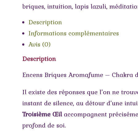
briques
,
intuition
,
lapis lazuli
,
méditatio
Description
Informations complémentaires
Avis (0)
Description
Encens Briques Aromafume – Chakra du 
Il existe des réponses que l’on ne trouv
instant de silence, au détour d’une intu
Troisième Œil
accompagnent précisément 
profond de soi.