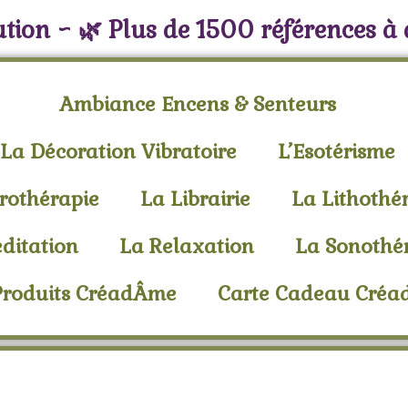
tion ~ 🌿 Plus de 1500 références à
Ambiance Encens & Senteurs
La Décoration Vibratoire
L’Esotérisme
rothérapie
La Librairie
La Lithothé
ditation
La Relaxation
La Sonothé
Produits CréadÂme
Carte Cadeau Cré
omafume – Chakra 6 d