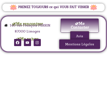
PRENEZ TOUJOURS ce qui VOUS FAIT VIBRER
🌿Me
🌿Me rencontrer
140 rue François PERRIN
Contacter
87000 Limoges
Avis
🌿Me suivre
Mentions Légales