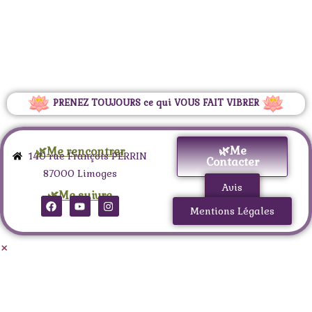
PRENEZ TOUJOURS ce qui VOUS FAIT VIBRER
🌿Me
🌿Me rencontrer
140 rue François PERRIN
Contacter
87000 Limoges
Avis
🌿Me suivre
Mentions Légales
×