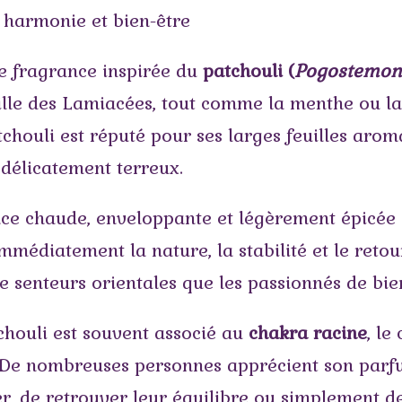
 harmonie et bien-être
ne fragrance inspirée du
patchouli (
Pogostemon 
lle des Lamiacées, tout comme la menthe ou la 
tchouli est réputé pour ses larges feuilles arom
 délicatement terreux.
nce chaude, enveloppante et légèrement épicée 
mmédiatement la nature, la stabilité et le retou
e senteurs orientales que les passionnés de bie
tchouli est souvent associé au
chakra racine
, le
ité. De nombreuses personnes apprécient son p
er, de retrouver leur équilibre ou simplement d