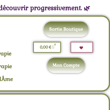
 découvrir progressivement. 🌿
Sortie Boutique
0,00
€
rapie
Mon Compte
rapie
adÂme
li