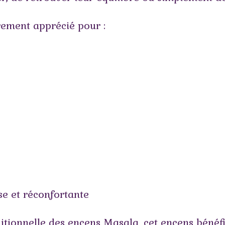
rement apprécié pour :
se et réconfortante
tionnelle des encens Masala, cet encens bénéfi