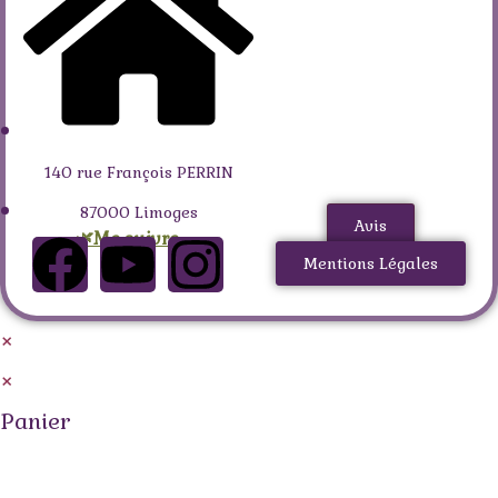
140 rue François PERRIN
87000 Limoges
Avis
🌿Me suivre
Mentions Légales
×
×
Panier